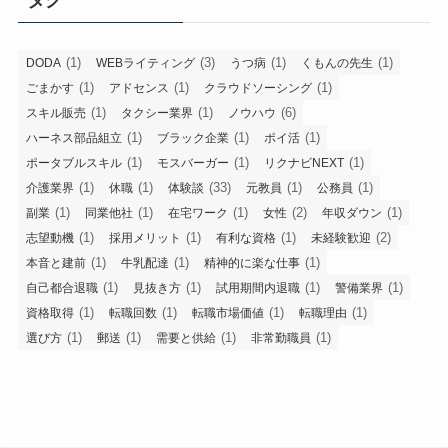
(1)
(3)
(1)
(1)
DODA
WEBライティング
うつ病
くもんの先生
(1)
(1)
(1)
ごまかす
アドセンス
クラウドソーシング
(1)
(1)
(6)
スキル販売
タクシー業界
ノウハウ
(1)
(1)
(1)
ハーネス部品組立
ブラック企業
ポイ活
(1)
(1)
(1)
ポータブルスキル
モスバーガー
リクナビNEXT
(1)
(1)
(33)
(1)
(1)
介護業界
休職
体験談
元教員
公務員
(1)
(1)
(1)
(2)
(1)
副業
同業他社
在宅ワーク
女性
年収ダウン
(1)
(1)
(1)
(2)
志望動機
採用メリット
有利な資格
未経験歓迎
(1)
(1)
(1)
本音と建前
牛乳配達
精神的に楽な仕事
(1)
(1)
(1)
(1)
自己都合退職
見抜き方
試用期間内退職
警備業界
(1)
(1)
(1)
(1)
資格取得
転職回数
転職市場価値
転職理由
(1)
(1)
(1)
(1)
選び方
郵送
需要と供給
非常勤職員