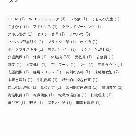
(1)
(3)
(1)
(1)
DODA
WEBライティング
うつ病
くもんの先生
(1)
(1)
(1)
ごまかす
アドセンス
クラウドソーシング
(1)
(1)
(6)
スキル販売
タクシー業界
ノウハウ
(1)
(1)
(1)
ハーネス部品組立
ブラック企業
ポイ活
(1)
(1)
(1)
ポータブルスキル
モスバーガー
リクナビNEXT
(1)
(1)
(33)
(1)
(1)
介護業界
休職
体験談
元教員
公務員
(1)
(1)
(1)
(2)
(1)
副業
同業他社
在宅ワーク
女性
年収ダウン
(1)
(1)
(1)
(2)
志望動機
採用メリット
有利な資格
未経験歓迎
(1)
(1)
(1)
本音と建前
牛乳配達
精神的に楽な仕事
(1)
(1)
(1)
(1)
自己都合退職
見抜き方
試用期間内退職
警備業界
(1)
(1)
(1)
(1)
資格取得
転職回数
転職市場価値
転職理由
(1)
(1)
(1)
(1)
選び方
郵送
需要と供給
非常勤職員