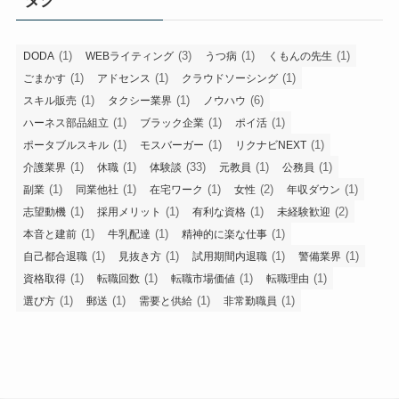
(1)
(3)
(1)
(1)
DODA
WEBライティング
うつ病
くもんの先生
(1)
(1)
(1)
ごまかす
アドセンス
クラウドソーシング
(1)
(1)
(6)
スキル販売
タクシー業界
ノウハウ
(1)
(1)
(1)
ハーネス部品組立
ブラック企業
ポイ活
(1)
(1)
(1)
ポータブルスキル
モスバーガー
リクナビNEXT
(1)
(1)
(33)
(1)
(1)
介護業界
休職
体験談
元教員
公務員
(1)
(1)
(1)
(2)
(1)
副業
同業他社
在宅ワーク
女性
年収ダウン
(1)
(1)
(1)
(2)
志望動機
採用メリット
有利な資格
未経験歓迎
(1)
(1)
(1)
本音と建前
牛乳配達
精神的に楽な仕事
(1)
(1)
(1)
(1)
自己都合退職
見抜き方
試用期間内退職
警備業界
(1)
(1)
(1)
(1)
資格取得
転職回数
転職市場価値
転職理由
(1)
(1)
(1)
(1)
選び方
郵送
需要と供給
非常勤職員