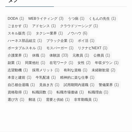
(1)
(3)
(1)
(1)
DODA
WEBライティング
うつ病
くもんの先生
(1)
(1)
(1)
ごまかす
アドセンス
クラウドソーシング
(1)
(1)
(6)
スキル販売
タクシー業界
ノウハウ
(1)
(1)
(1)
ハーネス部品組立
ブラック企業
ポイ活
(1)
(1)
(1)
ポータブルスキル
モスバーガー
リクナビNEXT
(1)
(1)
(33)
(1)
(1)
介護業界
休職
体験談
元教員
公務員
(1)
(1)
(1)
(2)
(1)
副業
同業他社
在宅ワーク
女性
年収ダウン
(1)
(1)
(1)
(2)
志望動機
採用メリット
有利な資格
未経験歓迎
(1)
(1)
(1)
本音と建前
牛乳配達
精神的に楽な仕事
(1)
(1)
(1)
(1)
自己都合退職
見抜き方
試用期間内退職
警備業界
(1)
(1)
(1)
(1)
資格取得
転職回数
転職市場価値
転職理由
(1)
(1)
(1)
(1)
選び方
郵送
需要と供給
非常勤職員