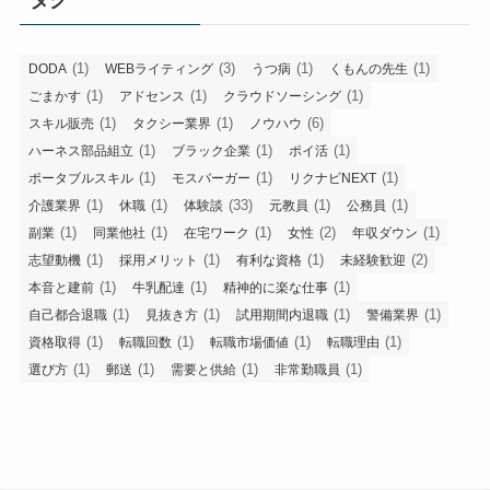
(1)
(3)
(1)
(1)
DODA
WEBライティング
うつ病
くもんの先生
(1)
(1)
(1)
ごまかす
アドセンス
クラウドソーシング
(1)
(1)
(6)
スキル販売
タクシー業界
ノウハウ
(1)
(1)
(1)
ハーネス部品組立
ブラック企業
ポイ活
(1)
(1)
(1)
ポータブルスキル
モスバーガー
リクナビNEXT
(1)
(1)
(33)
(1)
(1)
介護業界
休職
体験談
元教員
公務員
(1)
(1)
(1)
(2)
(1)
副業
同業他社
在宅ワーク
女性
年収ダウン
(1)
(1)
(1)
(2)
志望動機
採用メリット
有利な資格
未経験歓迎
(1)
(1)
(1)
本音と建前
牛乳配達
精神的に楽な仕事
(1)
(1)
(1)
(1)
自己都合退職
見抜き方
試用期間内退職
警備業界
(1)
(1)
(1)
(1)
資格取得
転職回数
転職市場価値
転職理由
(1)
(1)
(1)
(1)
選び方
郵送
需要と供給
非常勤職員