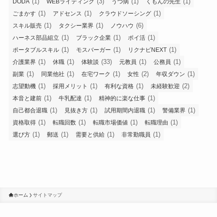
(1)
(3)
(1)
(1)
DODA
WEBライティング
うつ病
くもんの先生
(1)
(1)
(1)
ごまかす
アドセンス
クラウドソーシング
(1)
(1)
(6)
スキル販売
タクシー業界
ノウハウ
(1)
(1)
(1)
ハーネス部品組立
ブラック企業
ポイ活
(1)
(1)
(1)
ポータブルスキル
モスバーガー
リクナビNEXT
(1)
(1)
(33)
(1)
(1)
介護業界
休職
体験談
元教員
公務員
(1)
(1)
(1)
(2)
(1)
副業
同業他社
在宅ワーク
女性
年収ダウン
(1)
(1)
(1)
(2)
志望動機
採用メリット
有利な資格
未経験歓迎
(1)
(1)
(1)
本音と建前
牛乳配達
精神的に楽な仕事
(1)
(1)
(1)
(1)
自己都合退職
見抜き方
試用期間内退職
警備業界
(1)
(1)
(1)
(1)
資格取得
転職回数
転職市場価値
転職理由
(1)
(1)
(1)
(1)
選び方
郵送
需要と供給
非常勤職員
ホーム
サイトマップ